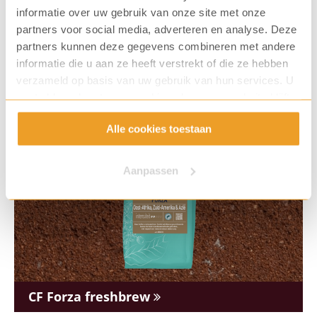
informatie over uw gebruik van onze site met onze
partners voor social media, adverteren en analyse. Deze
Bekijk ook deze Coffee Fresh
partners kunnen deze gegevens combineren met andere
melanges
informatie die u aan ze heeft verstrekt of die ze hebben
verzameld op basis van uw gebruik van hun services. U
gaat akkoord met onze cookies als u onze website blijft
gebruiken.
Alle cookies toestaan
Aanpassen
CF Forza freshbrew