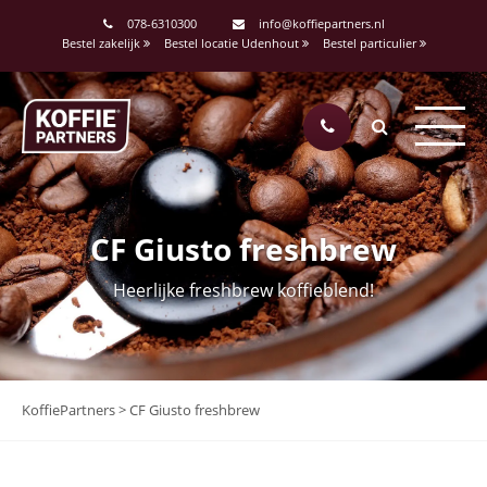
078-6310300
info@koffiepartners.nl
Bestel zakelijk
Bestel locatie Udenhout
Bestel particulier
CF Giusto freshbrew
Heerlijke freshbrew koffieblend!
KoffiePartners
>
CF Giusto freshbrew