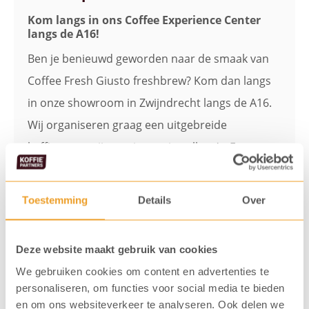
Kom langs in ons Coffee Experience Center
langs de A16!
Ben je benieuwd geworden naar de smaak van
Coffee Fresh Giusto freshbrew? Kom dan langs
in onze showroom in Zwijndrecht langs de A16.
Wij organiseren graag een uitgebreide
koffieproeverij voor jou en je collega’s. Een
afspraak
maken kan eenvoudig via de
onderstaande button of door te bellen naar 078
Toestemming
Details
Over
– 63 10 300. Tot snel!
Deze website maakt gebruik van cookies
Maak een afspraak
We gebruiken cookies om content en advertenties te
personaliseren, om functies voor social media te bieden
en om ons websiteverkeer te analyseren. Ook delen we