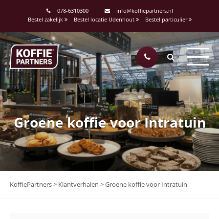
078-6310300
info@koffiepartners.nl
Bestel zakelijk
Bestel locatie Udenhout
Bestel particulier
Groene koffie voor Intratuin
KoffiePartners
>
Klantverhalen
>
Groene koffie voor Intratuin