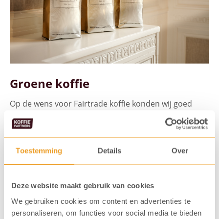
Groene koffie
Op de wens voor Fairtrade koffie konden wij goed
inspelen met onze eigen blends Caffè Cento% Oro en
Cento% Nero. Deze koffie heeft zijn heerlijke smaak te
danken aan de hoogste kwaliteit, 100% Arabica
Toestemming
Details
Over
koffiebonen. De melanges zijn Fairtrade en Europees
biologisch gecertificeerd. Bovendien doen we voor
Deze website maakt gebruik van cookies
elke verkochte doos Cento% bonen een donatie aan
We gebruiken cookies om content en advertenties te
de Made Blue Foundation. Kortom: goed voor jezelf,
personaliseren, om functies voor social media te bieden