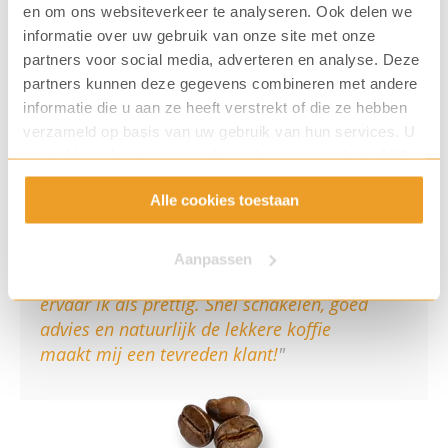
en om ons websiteverkeer te analyseren. Ook delen we
het milieu en de medemens!
informatie over uw gebruik van onze site met onze
partners voor social media, adverteren en analyse. Deze
partners kunnen deze gegevens combineren met andere
Lees meer over Caffè Cento%
informatie die u aan ze heeft verstrekt of die ze hebben
verzameld op basis van uw gebruik van hun services. U
gaat akkoord met onze cookies als u onze website blijft
gebruiken.
Alle cookies toestaan
G. Nugteren, bedrijfsleider
Hendrik-Ido-Ambacht
Aanpassen
De samenwerking met KoffiePartners
ervaar ik als prettig. Snel schakelen, goed
advies en natuurlijk de lekkere koffie
maakt mij een tevreden klant!