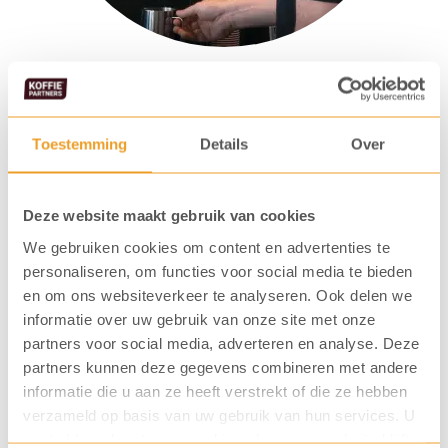
Gemakkelijk in onderhoud
De Aequator Mexico is makkelijk in onderhoud. We
Toestemming
Details
Over
adviseren om een espressomachine dagelijks te
spoelen en wekelijks te reinigen. Dit is in een
Deze website maakt gebruik van cookies
handomdraai gebeurd met behulp van onze twee
We gebruiken cookies om content en advertenties te
instructievideo’s. Bekijk de video’s en ervaar het zelf.
personaliseren, om functies voor social media te bieden
en om ons websiteverkeer te analyseren. Ook delen we
informatie over uw gebruik van onze site met onze
Bekijk de onderhoud instructievideo's
partners voor social media, adverteren en analyse. Deze
partners kunnen deze gegevens combineren met andere
informatie die u aan ze heeft verstrekt of die ze hebben
verzameld op basis van uw gebruik van hun services. U
gaat akkoord met onze cookies als u onze website blijft