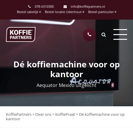
078-6310300
info@koffiepartners.nl
Bestel zakelijk
Bestel locatie Udenhout
Bestel particulier
Dé koffiemachine voor op
kantoor
Aequator Mexico uitgelicht
KoffiePartners
>
Over ons
>
KoffiePraat
>
Dé koffiemachine voor op
kantoor