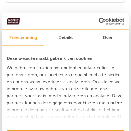
De producten in deze
Toestemming
Details
Over
koffiemachine
Deze website maakt gebruik van cookies
We gebruiken cookies om content en advertenties te
personaliseren, om functies voor social media te bieden
en om ons websiteverkeer te analyseren. Ook delen we
informatie over uw gebruik van onze site met onze
partners voor social media, adverteren en analyse. Deze
partners kunnen deze gegevens combineren met andere
informatie die u aan ze heeft verstrekt of die ze hebben
verzameld op basis van uw gebruik van hun services. U
gaat akkoord met onze cookies als u onze website blijft
gebruiken.