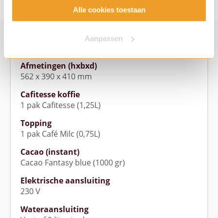
Alle cookies toestaan
Volledige specificaties
Douwe
Egberts Cafitesse Excellence
Aanpassen
Compact Touch
Afmetingen (hxbxd)
562 x 390 x 410 mm
Cafitesse koffie
1 pak Cafitesse (1,25L)
Topping
1 pak Café Milc (0,75L)
Cacao (instant)
Cacao Fantasy blue (1000 gr)
Elektrische aansluiting
230 V
Wateraansluiting