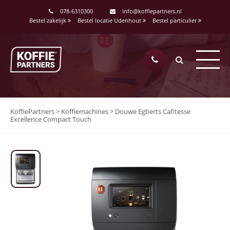
078-6310300
info@koffiepartners.nl
Bestel zakelijk
Bestel locatie Udenhout
Bestel particulier
KoffiePartners
>
Koffiemachines
>
Douwe Egberts Cafitesse
Excellence Compact Touch