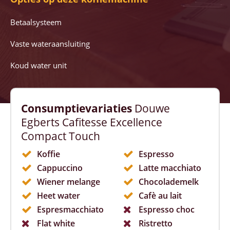
Betaalsysteem
Vaste wateraansluiting
Koud water unit
Consumptievariaties
Douwe
Egberts Cafitesse Excellence
Compact Touch
Koffie
Espresso
Cappuccino
Latte macchiato
Wiener melange
Chocolademelk
Heet water
Cafè au lait
Espresmacchiato
Espresso choc
Flat white
Ristretto