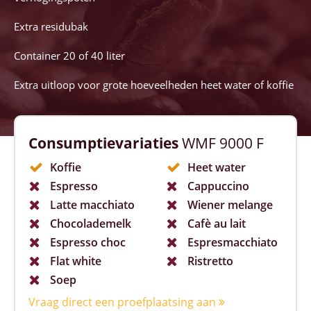
Extra residubak
Container 20 of 40 liter
Extra uitloop voor grote hoeveelheden heet water of koffie
Consumptievariaties
WMF 9000 F
Koffie
Heet water
Espresso
Cappuccino
Latte macchiato
Wiener melange
Chocolademelk
Cafè au lait
Espresso choc
Espresmacchiato
Flat white
Ristretto
Soep
Vraag direct een proefplaatsing aan