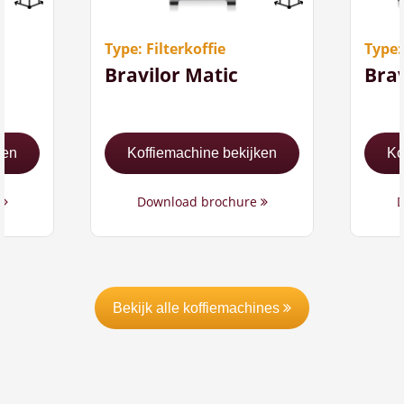
Met vaste
M
wateraansluiting
w
Type: Filterkoffie
Type:
120 koppen koffie per
1
per
Bravilor Matic
Brav
uur
u
ken
Koffiemachine bekijken
Ko
e
Download brochure
D
Bekijk alle koffiemachines