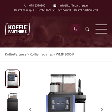
078-6310300
info@koffiepartners.nl
Bestel zakelijk
Bestel locatie Udenhout
Bestel particulier
KoffiePartners
>
Koffiemachines
>
WMF 9000 F