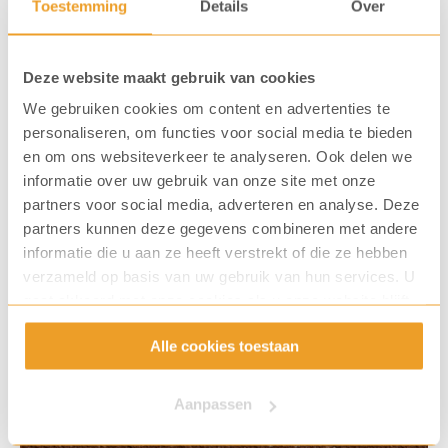
Toestemming
Details
Over
Deze website maakt gebruik van cookies
Combineer met deze gemalen
We gebruiken cookies om content en advertenties te
personaliseren, om functies voor social media te bieden
koffie
en om ons websiteverkeer te analyseren. Ook delen we
informatie over uw gebruik van onze site met onze
partners voor social media, adverteren en analyse. Deze
partners kunnen deze gegevens combineren met andere
informatie die u aan ze heeft verstrekt of die ze hebben
verzameld op basis van uw gebruik van hun services. U
gaat akkoord met onze cookies als u onze website blijft
gebruiken.
Alle cookies toestaan
Aanpassen