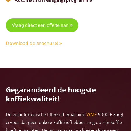
Automatisch reinigingsprogramma
Vraag direct een offerte aan
Download de brochure!
Gegarandeerd de hoogste
koffiekwaliteit!
De volautomatische filterkoffiemachine
WMF
9000 F zorgt
ervoor dat geen enkele koffieliefhebber lang op zijn koffie
hoeft te wachten. Het is, ondanks zijn kleine afmetingen,