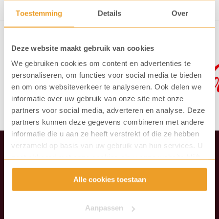
Toestemming
Details
Over
Deze website maakt gebruik van cookies
We gebruiken cookies om content en advertenties te
personaliseren, om functies voor social media te bieden
en om ons websiteverkeer te analyseren. Ook delen we
informatie over uw gebruik van onze site met onze
partners voor social media, adverteren en analyse. Deze
partners kunnen deze gegevens combineren met andere
informatie die u aan ze heeft verstrekt of die ze hebben
verzameld op basis van uw gebruik van hun services. U
gaat akkoord met onze cookies als u onze website blijft
Ons aanbod
gebruiken.
Alle cookies toestaan
Koffiemachines
Vending machines
Waterkoelers
Aanpassen
Koffie