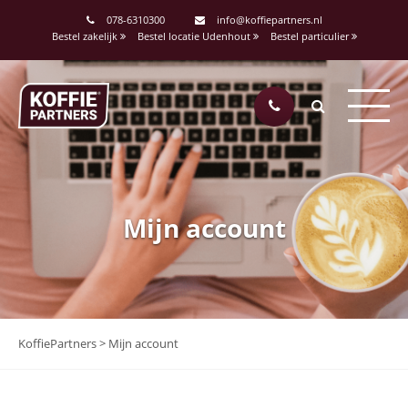
078-6310300
info@koffiepartners.nl
Bestel zakelijk
Bestel locatie Udenhout
Bestel particulier
Mijn account
KoffiePartners
>
Mijn account