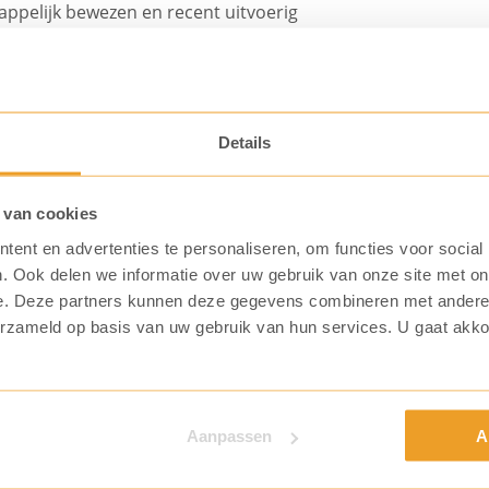
appelijk bewezen en recent uitvoerig
n. Het product bestaat uit micro-
rdrijven. Deze micro-organismen bestaan
lf gezond te houden. Deze worden door
Details
idt tot schone handen en veilige
der chemicaliën of alcohol en met een tot
 van cookies
handgel.
ent en advertenties te personaliseren, om functies voor social
. Ook delen we informatie over uw gebruik van onze site met on
e. Deze partners kunnen deze gegevens combineren met andere i
erzameld op basis van uw gebruik van hun services. U gaat akk
Aanpassen
A