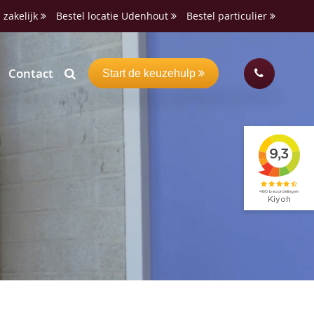
 zakelijk
Bestel locatie Udenhout
Bestel particulier
Contact
Start de keuzehulp