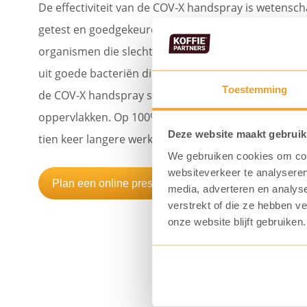
De effectiviteit van de COV-X handspray is wetensch
getest en goedgekeurd volgens de EN1500 richtlijne
organismen die slechte bacteriën verdringen en ve
uit goede bacteriën die we nodig hebben om onsze
Toestemming
de COV-X handspray slim en effectief ingezet, wat le
oppervlakken. Op 100% milieuvriendelijke wijze, zon
Deze website maakt gebruik
tien keer langere werking vergeleken met reguliere 
We gebruiken cookies om cont
websiteverkeer te analyseren
Plan een online presentatie in
media, adverteren en analys
verstrekt of die ze hebben v
onze website blijft gebruiken.