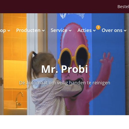
Bestel
1
op
Producten
Service
Acties
Over ons
Waterkoelers
Vendingmachines
Waterkoelers
Vendingmachines
Mr. Probi
Dé automaat om veilig handen te reinigen