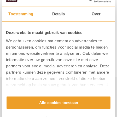
Je bepaalt zelf welke consumpties je wilt aanbieden in
Toestemming
Details
Over
een vending machine. Bijvoorbeeld blikjes Coca-Cola,
Fanta, Sprite of petflessen Chaudfontaine rood of
Deze website maakt gebruik van cookies
blauw. De producten worden via
onze eigen
We gebruiken cookies om content en advertenties te
bezorgservice
bezorgd tot in je keukenkastje.
personaliseren, om functies voor social media te bieden
en om ons websiteverkeer te analyseren. Ook delen we
informatie over uw gebruik van onze site met onze
Bestel ingrediënten in onze webshop
partners voor social media, adverteren en analyse. Deze
partners kunnen deze gegevens combineren met andere
informatie die u aan ze heeft verstrekt of die ze hebben
verzameld op basis van uw gebruik van hun services. U
gaat akkoord met onze cookies als u onze website blijft
Advies op maat
gebruiken.
Alle cookies toestaan
Heb je interesse in het huren of kopen van een
frisdrankautomaat bij jou op het werk? Wij voorzien