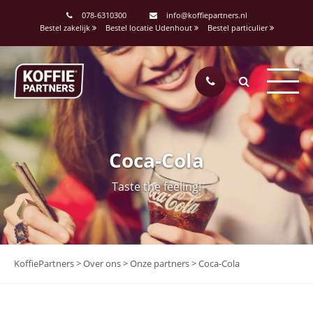
078-6310300
info@koffiepartners.nl
Bestel zakelijk
Bestel locatie Udenhout
Bestel particulier
Coca-Cola
Taste the feeling!
KoffiePartners
>
Over ons
>
Onze partners
>
Coca-Cola