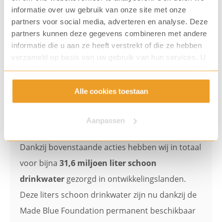
hebben we bij de Grand Opening van ons pand aan
informatie over uw gebruik van onze site met onze
partners voor social media, adverteren en analyse. Deze
onze relaties gevraagd of zij een donatie willen doen
partners kunnen deze gegevens combineren met andere
aan het goede doel in plaats van een geschenk
informatie die u aan ze heeft verstrekt of die ze hebben
meenemen. Ook geven we de oprichters vaak een
verzameld op basis van uw gebruik van hun services. U
gaat akkoord met onze cookies als u onze website blijft
podium op onze evenementen.
gebruiken.
Alle cookies toestaan
Aanpassen
Gedoneerde liters
Dankzij bovenstaande acties hebben wij in totaal
voor bijna
31
,6 miljoen liter schoon
drinkwater
gezorgd in ontwikkelingslanden.
Deze liters schoon drinkwater zijn nu dankzij de
Made Blue Foundation permanent beschikbaar