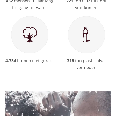
432
mensen 10 jaar lang
221
ton CO2 uitstoot
toegang tot water
voorkomen
4.734
bomen niet gekapt
316
ton plastic afval
vermeden