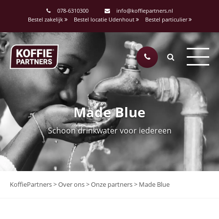
078-6310300
info@koffiepartners.nl
Bestel zakelijk
Bestel locatie Udenhout
Bestel particulier
Made Blue
Schoon drinkwater voor iedereen
KoffiePartners
>
Over ons
>
Onze partners
>
Made Blue