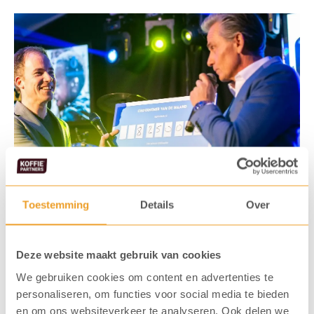
Toestemming
Details
Over
Projecten
Deze website maakt gebruik van cookies
Naast structurele donaties via Cento% koffie en de
We gebruiken cookies om content en advertenties te
duurzame waterkoeler, zetten wij ook losse projecten
personaliseren, om functies voor social media te bieden
op om geld in te zamelen voor waterputprojecten. Zo
en om ons websiteverkeer te analyseren. Ook delen we