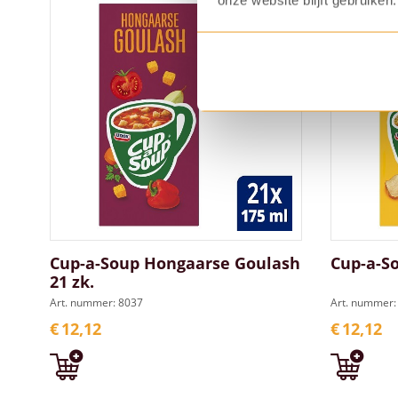
onze website blijft gebruiken.
Cup-a-Soup Hongaarse Goulash
Cup-a-So
21 zk.
Art. nummer: 8037
Art. nummer:
€
12,12
€
12,12