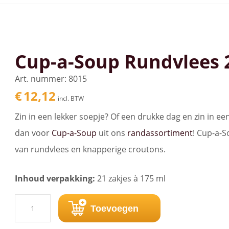
Cup-a-Soup Rundvlees 2
Art. nummer: 8015
€
12,12
incl. BTW
Zin in een lekker soepje? Of een drukke dag en zin in 
dan voor
Cup-a-Soup
uit ons
randassortiment
! Cup-a-
van rundvlees en knapperige croutons.
Inhoud verpakking:
21 zakjes à 175 ml
Cup-
Toevoegen
a-