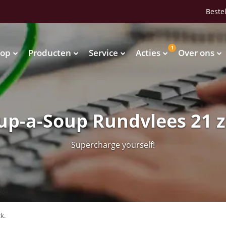
Bestel
1
op
Producten
Service
Acties
Over ons
Waterkoelers
Vendingmachines
Waterkoelers
Vendingmachines
up-a-Soup Rundvlees 21 z
Supercharge yourself!
k.