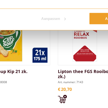
Aanpassen
A
up Kip 21 zk.
Lipton thee FGS Rooibos
zk.)
 8008
Art. nummer: 7143
€
20,70