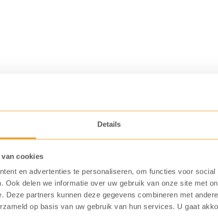
Soup
Rundvlees
21
zk.
aantal
Details
 van cookies
ent en advertenties te personaliseren, om functies voor social
.
. Ook delen we informatie over uw gebruik van onze site met on
e. Deze partners kunnen deze gegevens combineren met andere i
erzameld op basis van uw gebruik van hun services. U gaat akk