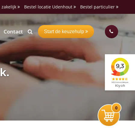
 zakelijk
Bestel locatie Udenhout
Bestel particulier
Contact
Start de keuzehulp
k.
0