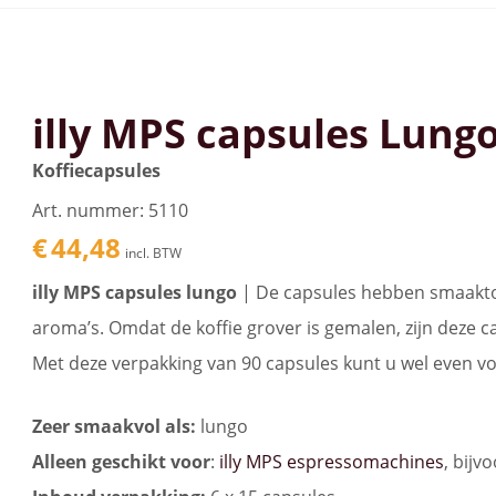
illy MPS capsules Lungo 
Koffiecapsules
Art. nummer: 5110
€
44,48
incl. BTW
illy MPS capsules lungo
| De capsules hebben smaakto
aroma’s. Omdat de koffie grover is gemalen, zijn deze c
Met deze verpakking van 90 capsules kunt u wel even vo
Zeer smaakvol als:
lungo
Alleen geschikt voor
:
illy MPS espressomachines
, bijv