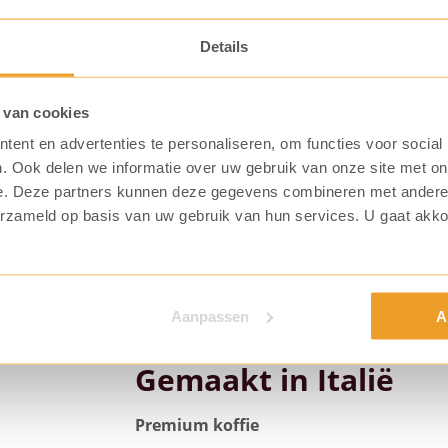
15 st)
onen
Koffiecapsules
Details
 5183
Art. nummer: 5108
€
44,48
 van cookies
ent en advertenties te personaliseren, om functies voor social
. Ook delen we informatie over uw gebruik van onze site met on
e. Deze partners kunnen deze gegevens combineren met andere i
erzameld op basis van uw gebruik van hun services. U gaat akk
Aanpassen
A
Gemaakt in Italië
Premium koffie