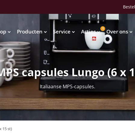
Bestel
1
op
Producten
Service
Acties
Over ons
Waterkoelers
Vendingmachines
Waterkoelers
Vendingmachines
 MPS capsules Lungo (6 x 1
Italiaanse MPS-capsules.
 15 st)