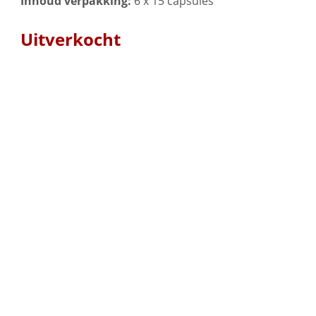
Inhoud verpakking:
6 x 15 capsules
Uitverkocht