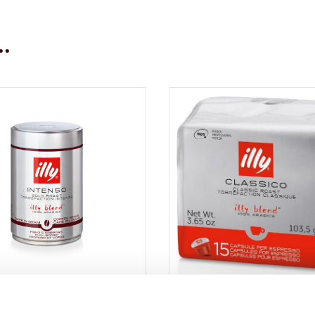
.
nso 250 gr. blik
illy MPS capsules Classi