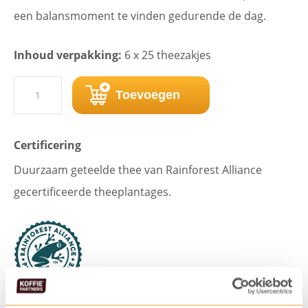
een balansmoment te vinden gedurende de dag.
Inhoud verpakking:
6 x 25 theezakjes
Lipton
Toevoegen
thee
FGS
Certificering
Groen
Duurzaam geteelde thee van Rainforest Alliance
Citrus
gecertificeerde theeplantages.
(6
x
25
zk.)