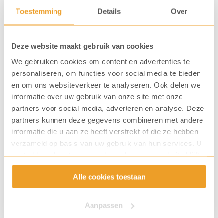
aantal
Toestemming
Details
Over
Vaak gekocht samen met...
Deze website maakt gebruik van cookies
We gebruiken cookies om content en advertenties te
personaliseren, om functies voor social media te bieden
en om ons websiteverkeer te analyseren. Ook delen we
informatie over uw gebruik van onze site met onze
partners voor social media, adverteren en analyse. Deze
partners kunnen deze gegevens combineren met andere
informatie die u aan ze heeft verstrekt of die ze hebben
verzameld op basis van uw gebruik van hun services. U
gaat akkoord met onze cookies als u onze website blijft
gebruiken.
Lipton thee FGS Groen (6
Alle cookies toestaan
x 25 zk.)
Art. nummer: 7146
Art. nummer: 7142
Aanpassen
€
20,70
€
20,70