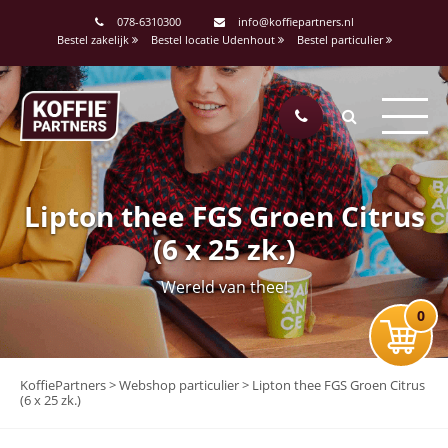
078-6310300
info@koffiepartners.nl
Bestel zakelijk
Bestel locatie Udenhout
Bestel particulier
Lipton thee FGS Groen Citrus
(6 x 25 zk.)
Wereld van thee!
0
KoffiePartners
>
Webshop particulier
>
Lipton thee FGS Groen Citrus
(6 x 25 zk.)