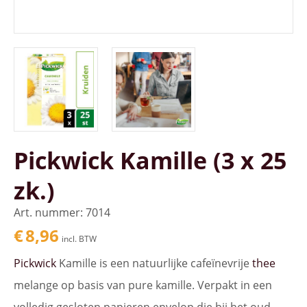
Pickwick Kamille (3 x 25
zk.)
Art. nummer: 7014
€
8,96
incl. BTW
Pickwick
Kamille is een natuurlijke cafeïnevrije
thee
melange op basis van pure kamille. Verpakt in een
volledig gesloten papieren envelop die bij het oud