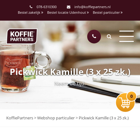
078-6310300
info@koffiepartners.nl
Bestel zakelijk
Bestel locatie Udenhout
Bestel particulier
Pickwick Kamille (3 x 25 zk.)
Neem de tijd.
0
KoffiePartners
>
Webshop particulier
>
Pickwick Kamille (3 x 25 zk.)