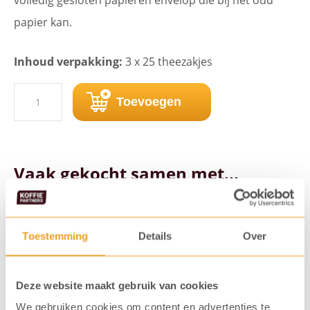
papier kan.
Inhoud verpakking:
3 x 25 theezakjes
Pickwick
Toevoegen
Kamille
(3
x
Vaak gekocht samen met...
25
zk.)
Toestemming
Details
Over
aantal
Deze website maakt gebruik van cookies
We gebruiken cookies om content en advertenties te