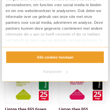
personaliseren, om functies voor social media te bieden
en om ons websiteverkeer te analyseren. Ook delen we
Pickwick Sterrenmunt (3
Pickwick Green Tea Pure
informatie over uw gebruik van onze site met onze
x 25 zk.)
(3 x 25 zk.)
partners voor social media, adverteren en analyse. Deze
Art. nummer: 7023
Art. nummer: 7079
partners kunnen deze gegevens combineren met andere
€
8,96
€
8,96
informatie die u aan ze heeft verstrekt of die ze hebben
verzameld op basis van uw gebruik van hun services. U
gaat akkoord met onze cookies als u onze website blijft
gebruiken.
Alle cookies toestaan
Aanpassen
Lipton thee FGS Groen
Lipton thee FGS