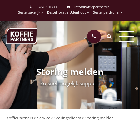
078-6310300
info@koffiepartners.nl
Bestel zakelijk
Bestel locatie Udenhout
Bestel particulier
Storing melden
Zo snel mogelijk support!
KoffiePartners
>
Service
>
Storingsdienst
>
Storing melden