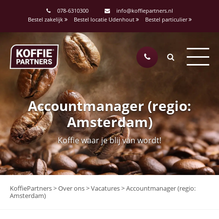
078-6310300
info@koffiepartners.nl
Bestel zakelijk
Bestel locatie Udenhout
Bestel particulier
Accountmanager (regio:
Amsterdam)
Koffie waar je blij van wordt!
KoffiePartners
>
Over ons
>
Vacatures
>
Accountmanager (regio:
Amsterdam)