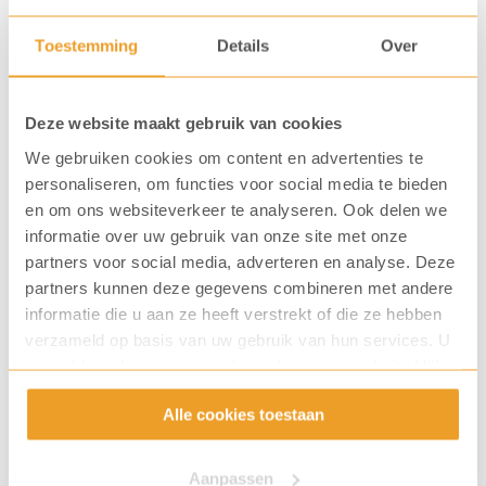
staat altijd voorop
✅ Je begeleidt klanten van offerte tot plaatsing
Toestemming
Details
Over
van de machine
✅ Je vindt elke klant belangrijk
Deze website maakt gebruik van cookies
✅ Je wilt groeien in je vak en samen successen
We gebruiken cookies om content en advertenties te
vieren
personaliseren, om functies voor social media te bieden
en om ons websiteverkeer te analyseren. Ook delen we
✅ Je herkent jezelf in onze kernwaarden:
informatie over uw gebruik van onze site met onze
empathisch, proactief, vriendelijk, verbindend en
partners voor social media, adverteren en analyse. Deze
resultaatgericht
partners kunnen deze gegevens combineren met andere
informatie die u aan ze heeft verstrekt of die ze hebben
verzameld op basis van uw gebruik van hun services. U
Meer weten?
gaat akkoord met onze cookies als u onze website blijft
gebruiken.
Alle cookies toestaan
Aanpassen