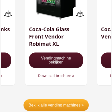
F
Frisdrankautomaat
ot
I
Ideaal voor grote
m
organisaties
o
Op basis van
inks
Coca-Cola Glass
Coca
O
huurcontract
h
Front Vendor
Ven
Robimat XL
Vendingmachine
bekijken
e
Download brochure
D
Bekijk alle vending machines