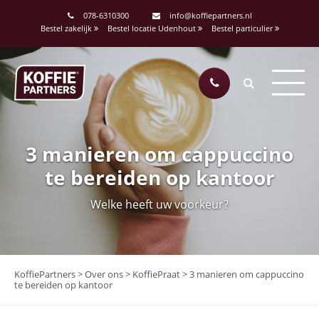
078-6310300
info@koffiepartners.nl
Bestel zakelijk
Bestel locatie Udenhout
Bestel particulier
3 manieren om cappuccino
te bereiden op kantoor
Welke heeft uw voorkeur?
KoffiePartners
>
Over ons
>
KoffiePraat
>
3 manieren om cappuccino
te bereiden op kantoor