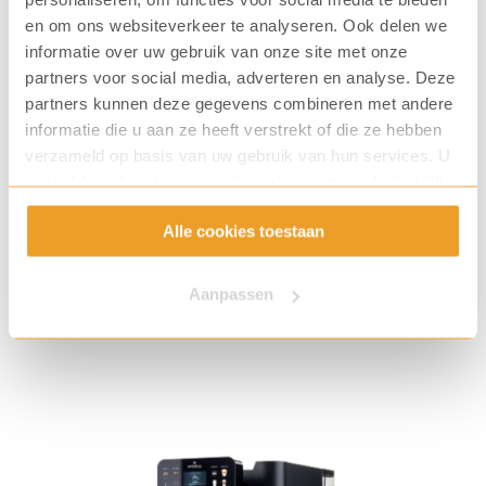
en om ons websiteverkeer te analyseren. Ook delen we
Ga naar alle branches
informatie over uw gebruik van onze site met onze
partners voor social media, adverteren en analyse. Deze
partners kunnen deze gegevens combineren met andere
informatie die u aan ze heeft verstrekt of die ze hebben
Een impressie uit ons assortiment
verzameld op basis van uw gebruik van hun services. U
gaat akkoord met onze cookies als u onze website blijft
gebruiken.
Bekijk alle capsulemachines
Alle cookies toestaan
Aanpassen