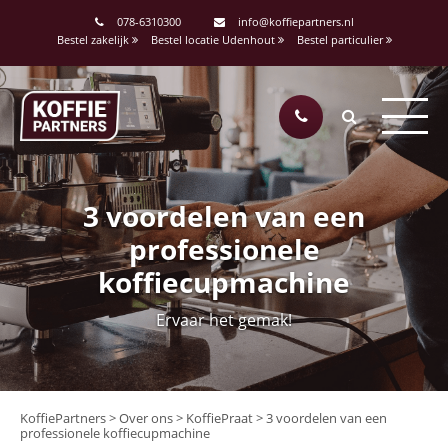
078-6310300
info@koffiepartners.nl
Bestel zakelijk
Bestel locatie Udenhout
Bestel particulier
3 voordelen van een
professionele
koffiecupmachine
Ervaar het gemak!
KoffiePartners
>
Over ons
>
KoffiePraat
>
3 voordelen van een
professionele koffiecupmachine