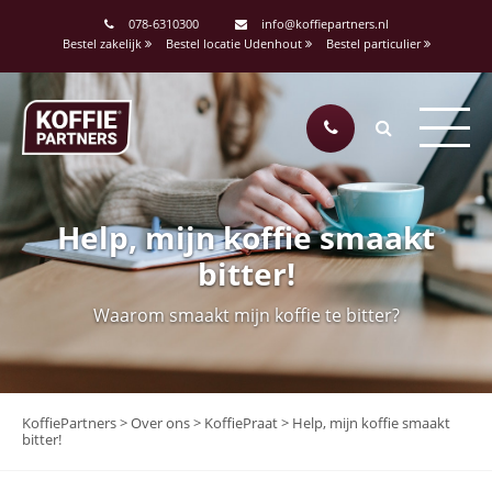
078-6310300
info@koffiepartners.nl
Bestel zakelijk
Bestel locatie Udenhout
Bestel particulier
Help, mijn koffie smaakt
bitter!
Waarom smaakt mijn koffie te bitter?
KoffiePartners
>
Over ons
>
KoffiePraat
>
Help, mijn koffie smaakt
bitter!