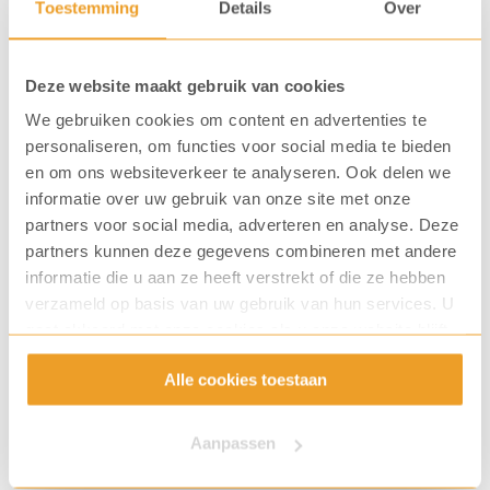
Toestemming
Details
Over
Deze website maakt gebruik van cookies
We gebruiken cookies om content en advertenties te
personaliseren, om functies voor social media te bieden
en om ons websiteverkeer te analyseren. Ook delen we
informatie over uw gebruik van onze site met onze
partners voor social media, adverteren en analyse. Deze
partners kunnen deze gegevens combineren met andere
informatie die u aan ze heeft verstrekt of die ze hebben
verzameld op basis van uw gebruik van hun services. U
gaat akkoord met onze cookies als u onze website blijft
4. Bereidingswijze
gebruiken.
Alle cookies toestaan
Naast het kiezen van de juiste koffiebonen, is de
manier waarop de bonen worden bereid minstens zo
Aanpassen
belangrijk als het gaat om hoe bitter de koffie smaakt.