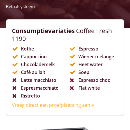
Betaalsysteem
Consumptievariaties
Coffee Fresh
1190
Koffie
Espresso
Cappuccino
Wiener melange
Chocolademelk
Heet water
Cafè au lait
Soep
Latte macchiato
Espresso choc
Espresmacchiato
Flat white
Ristretto
Vraag direct een proefplaatsing aan