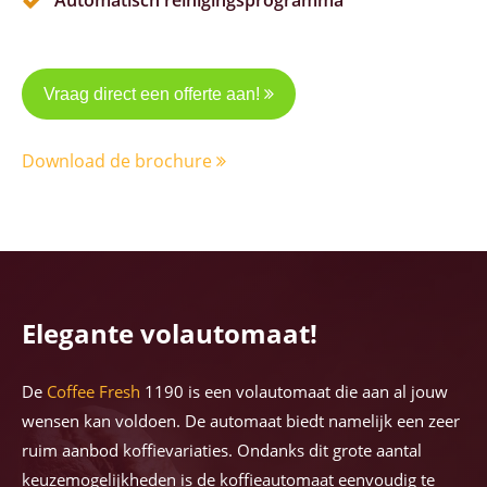
Automatisch reinigingsprogramma
Vraag direct een offerte aan!
Download de brochure
Elegante volautomaat!
De
Coffee Fresh
1190 is een volautomaat die aan al jouw
wensen kan voldoen. De automaat biedt namelijk een zeer
ruim aanbod koffievariaties. Ondanks dit grote aantal
keuzemogelijkheden is de koffieautomaat eenvoudig te