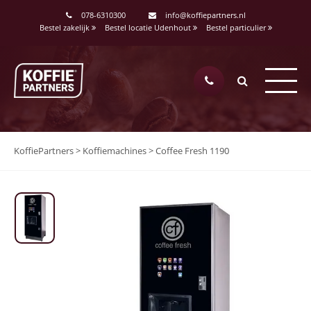
078-6310300
info@koffiepartners.nl
Bestel zakelijk
Bestel locatie Udenhout
Bestel particulier
KoffiePartners
>
Koffiemachines
>
Coffee Fresh 1190