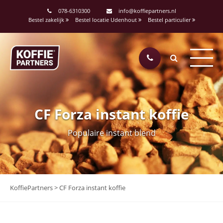
078-6310300
info@koffiepartners.nl
Bestel zakelijk
Bestel locatie Udenhout
Bestel particulier
CF Forza instant koffie
Populaire instant blend
KoffiePartners
>
CF Forza instant koffie