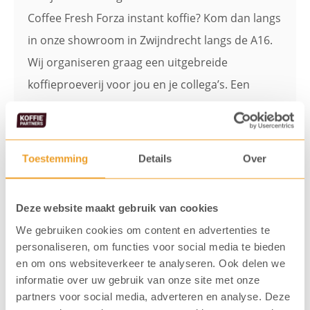
Coffee Fresh Forza instant koffie? Kom dan langs
in onze showroom in Zwijndrecht langs de A16.
Wij organiseren graag een uitgebreide
koffieproeverij voor jou en je collega’s. Een
afspraak
maken kan eenvoudig via de
onderstaande button of door te bellen naar 078
– 63 10 300. Tot snel!
Toestemming
Details
Over
Maak een afspraak
Deze website maakt gebruik van cookies
We gebruiken cookies om content en advertenties te
personaliseren, om functies voor social media te bieden
en om ons websiteverkeer te analyseren. Ook delen we
Bekijk ook deze Coffee Fresh
informatie over uw gebruik van onze site met onze
partners voor social media, adverteren en analyse. Deze
melanges