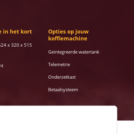
 in het kort
Opties op jouw
koffiemachine
24 x 320 x 515
Geïntegreerde watertank
Telemetrie
nt
Onderzetkast
Betaalsysteem