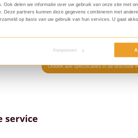
. Ook delen we informatie over uw gebruik van onze site met on
e. Deze partners kunnen deze gegevens combineren met andere i
Voor welke ingrediënten kies jij?
erzameld op basis van uw gebruik van hun services. U gaat akk
Standaard is de koffiemachine voorzien va
topping, cacao en suiker. Het is daarnaas
verwisselen voor soep. In slechts 8 second
Aanpassen
A
Ontdek alle specificaties in de brochure
 service