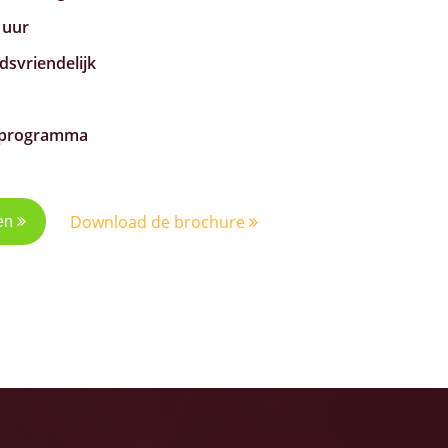
 uur
svriendelijk
gsprogramma
Download de brochure
gen