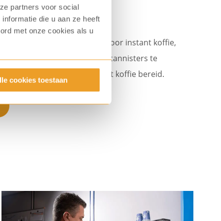
ze partners voor social
nformatie die u aan ze heeft
oord met onze cookies als u
n 4 ingrediëntencontainers voor instant koffie,
t ook mogelijk om een van de cannisters te
en is een heerlijke kop instant koffie bereid.
lle cookies toestaan