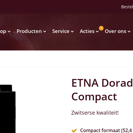
Bestel
1
op
Producten
Service
Acties
Over ons
Waterkoelers
Vendingmachines
Waterkoelers
Vendingmachines
ETNA Dorad
Compact
Zwitserse kwaliteit!
Compact formaat (52,4