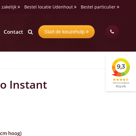
 zakelijk
Bestel locatie Udenhout
Bestel particulier
Contact
Start de keuzehulp
o Instant
 cm hoog)