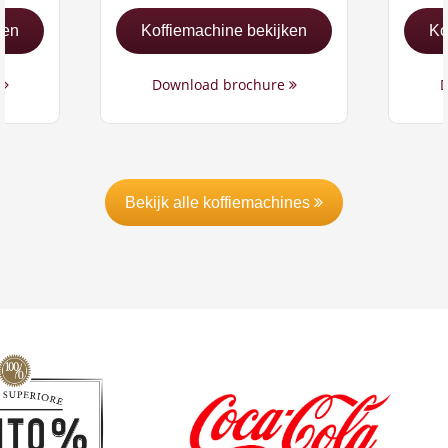
ken
Koffiemachine bekijken
Ko
e
Download brochure
D
Bekijk alle koffiemachines