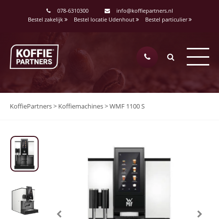
078-6310300
info@koffiepartners.nl
Bestel zakelijk
Bestel locatie Udenhout
Bestel particulier
KoffiePartners
>
Koffiemachines
>
WMF 1100 S