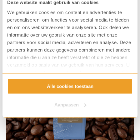
Deze website maakt gebruik van cookies
We gebruiken cookies om content en advertenties te
personaliseren, om functies voor social media te bieden
en om ons websiteverkeer te analyseren. Ook delen we
informatie over uw gebruik van onze site met onze
partners voor social media, adverteren en analyse. Deze
Cento% Oro espressobonen
partners kunnen deze gegevens combineren met andere
informatie die u aan ze heeft verstrekt of die ze hebben
verzameld op basis van uw gebruik van hun services. U
gaat akkoord met onze cookies als u onze website blijft
gebruiken.
Alle cookies toestaan
Aanpassen