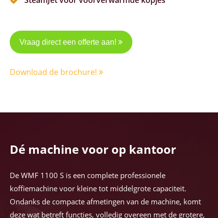
SteamJet voor voorverwarmde kopjes
Vraag direct een offerte aan!
Download de brochure!
Dé machine voor op kantoor
De WMF 1100 S is een complete professionele
koffiemachine voor kleine tot middelgrote capaciteit.
Ondanks de compacte afmetingen van de machine, komt
deze wat betreft functies, volledig overeen met de grotere,