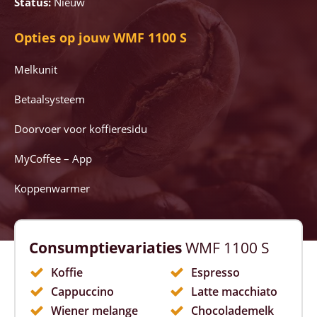
Status:
Nieuw
Opties op jouw WMF 1100 S
Melkunit
Betaalsysteem
Doorvoer voor koffieresidu
MyCoffee – App
Koppenwarmer
Consumptievariaties
WMF 1100 S
Koffie
Espresso
Cappuccino
Latte macchiato
Wiener melange
Chocolademelk