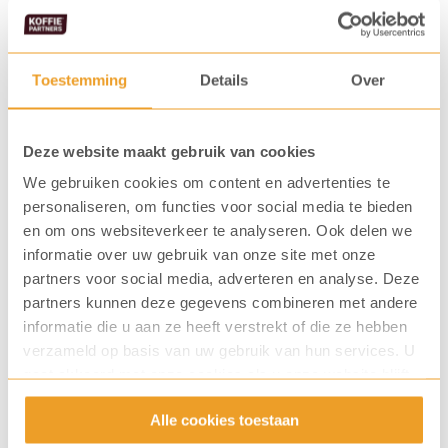
Saluti Buono espressobonen
Toestemming
Details
Over
Deze website maakt gebruik van cookies
We gebruiken cookies om content en advertenties te
personaliseren, om functies voor social media te bieden
en om ons websiteverkeer te analyseren. Ook delen we
informatie over uw gebruik van onze site met onze
partners voor social media, adverteren en analyse. Deze
partners kunnen deze gegevens combineren met andere
informatie die u aan ze heeft verstrekt of die ze hebben
verzameld op basis van uw gebruik van hun services. U
gaat akkoord met onze cookies als u onze website blijft
Saluti Superiore espressobonen
gebruiken.
Alle cookies toestaan