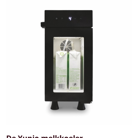
De Yunio melkkoeler