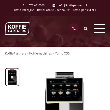
078-6310300
info@koffiepartners.nl
Bestel zakelijk
Bestel locatie Udenhout
Bestel particulier
KoffiePartners
>
Koffiemachines
>
Yunio X50