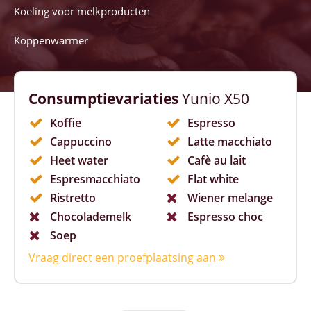
Koeling voor melkproducten
Koppenwarmer
Consumptievariaties
Yunio X50
Koffie
Espresso
Cappuccino
Latte macchiato
Heet water
Cafè au lait
Espresmacchiato
Flat white
Ristretto
Wiener melange
Chocolademelk
Espresso choc
Soep
Vraag direct een proefplaatsing aan