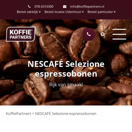
078-6310300
info@koffiepartners.nl
Bestel zakelijk
Bestel locatie Udenhout
Bestel particulier
NESCAFÉ Selezione
espressobonen
Rijk van smaak!
KoffiePartners
>
NESCAFÉ Selezione espressobonen