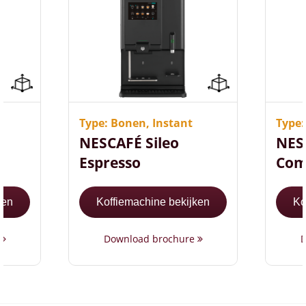
Gebruiks- en
C
onderhoudsvriendelijk
(
Sterkteregeling per
S
consumptie
c
Type: Bonen, Instant
Type
Twee verschillende
E
NESCAFÉ Sileo
NES
koffiesoorten
e
Espresso
Com
ken
Koffiemachine bekijken
Ko
e
Download brochure
D