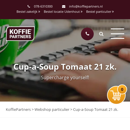
078-6310300
info@koffiepartners.nl
Bestel zakelijk
Bestel locatie Udenhout
Bestel particulier
Cup-a-Soup Tomaat 21 zk.
Supercharge yourself!
0
KoffiePartners
>
Webshop particulier
>
Cup-a-Soup Tomaat 21 zk.