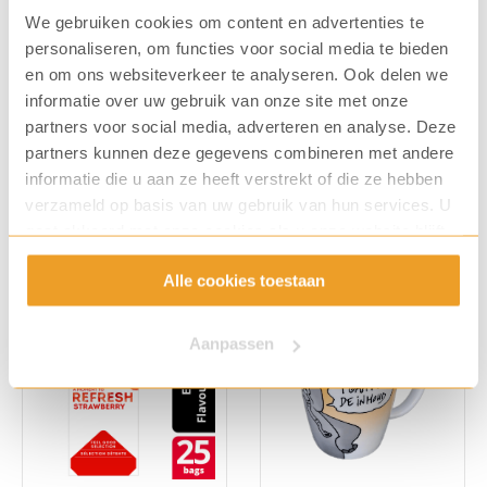
We gebruiken cookies om content en advertenties te
personaliseren, om functies voor social media te bieden
en om ons websiteverkeer te analyseren. Ook delen we
informatie over uw gebruik van onze site met onze
Cup-a-Soup Groente 21
Cup-a-Soup Tomaten
zk.
Crème 21 zk.
partners voor social media, adverteren en analyse. Deze
Art. nummer: 8014
Art. nummer: 8046
partners kunnen deze gegevens combineren met andere
€
12,12
€
12,12
informatie die u aan ze heeft verstrekt of die ze hebben
verzameld op basis van uw gebruik van hun services. U
gaat akkoord met onze cookies als u onze website blijft
gebruiken.
Alle cookies toestaan
Aanpassen