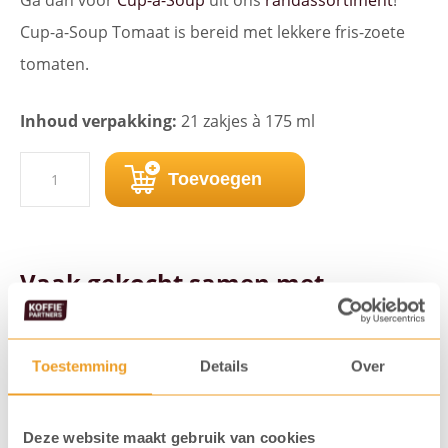
Cup-a-Soup Tomaat is bereid met lekkere fris-zoete
tomaten.
Inhoud verpakking:
21 zakjes à 175 ml
Cup-
Toevoegen
a-
Soup
Tomaat
Vaak gekocht samen met...
21
zk.
Toestemming
Details
Over
aantal
Deze website maakt gebruik van cookies