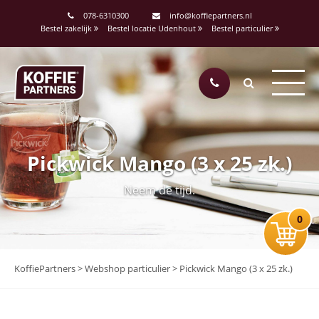
078-6310300
info@koffiepartners.nl
Bestel zakelijk
Bestel locatie Udenhout
Bestel particulier
Pickwick Mango (3 x 25 zk.)
Neem de tijd.
0
KoffiePartners
>
Webshop particulier
>
Pickwick Mango (3 x 25 zk.)