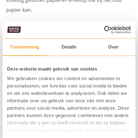
papier kan.
Inhoud verpakking:
3 x 25 theezakjes
Pickwick
Toevoegen
Toestemming
Details
Over
Mango
(3
Deze website maakt gebruik van cookies
x
Vaak gekocht samen met...
We gebruiken cookies om content en advertenties te
personaliseren, om functies voor social media te bieden
25
en om ons websiteverkeer te analyseren. Ook delen we
zk.)
informatie over uw gebruik van onze site met onze
partners voor social media, adverteren en analyse. Deze
aantal
partners kunnen deze gegevens combineren met andere
informatie die u aan ze heeft verstrekt of die ze hebben
verzameld op basis van uw gebruik van hun services. U
gaat akkoord met onze cookies als u onze website blijft