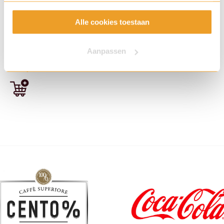
gebruiken.
Alle cookies toestaan
Cup-a-Soup Tomaten
Crème 21 zk.
Aanpassen
Art. nummer: 8046
€
12,12