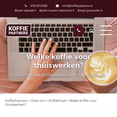
078-6310300
info@koffiepartners.nl
Bestel zakelijk
Bestel locatie Udenhout
Bestel particulier
Welke koffie voor
thuiswerken?
4 verschillende koffiebonen voor thuis uitgelicht
KoffiePartners
>
Over ons
>
KoffiePraat
>
Welke koffie voor
thuiswerken?