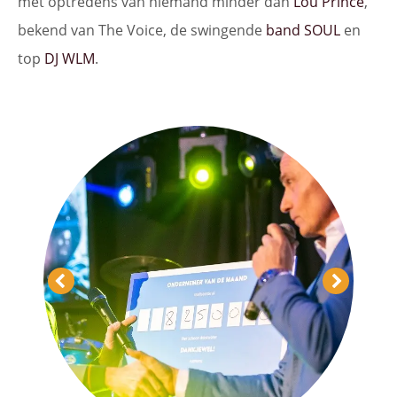
met optredens van niemand minder dan
Lou Prince
,
bekend van The Voice, de swingende
band SOUL
en
top
DJ WLM
.