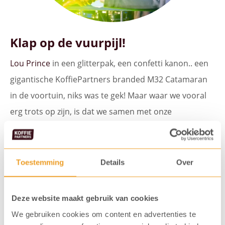
Klap op de vuurpijl!
Lou Prince
in een glitterpak, een confetti kanon.. een
gigantische KoffiePartners branded M32 Catamaran
in de voortuin, niks was te gek! Maar waar we vooral
erg trots op zijn, is dat we samen met onze
genodigden meer dan 8 miljoen liter schoon
drinkwater hebben gerealiseerd voor ons waterput
project in Ethiopië. Tot slot, wethouder Jos Huizinga:
Toestemming
Details
Over
Jouw wervende betoog over ondernemerschap
maakte de avond compleet!
Deze website maakt gebruik van cookies
We gebruiken cookies om content en advertenties te