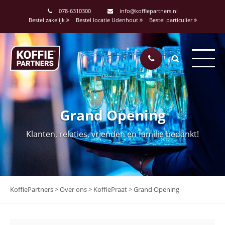
078-6310300
info@koffiepartners.nl
Bestel zakelijk
Bestel locatie Udenhout
Bestel particulier
Grand Opening
Klanten, relaties, vrienden en familie bedankt!
KoffiePartners
>
Over ons
>
KoffiePraat
>
Grand Opening