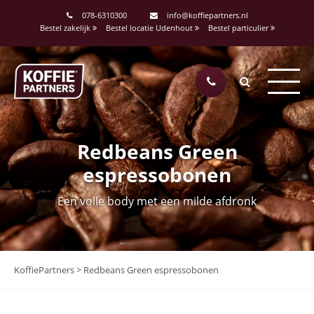
078-6310300
info@koffiepartners.nl
Bestel zakelijk
Bestel locatie Udenhout
Bestel particulier
Redbeans Green
espressobonen
Een volle body met een milde afdronk
KoffiePartners
>
Redbeans Green espressobonen