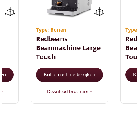
Uniek design
M
Compact formaat (52,3
K
cm hoog)
t
Gebruiks- en
G
Type: Bonen
Type
ijk
onderhoudsvriendelijk
o
Redbeans
Red
L
Beanmachine Large
Bea
Touch
Tou
ken
Koffiemachine bekijken
Ko
e
Download brochure