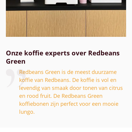
Onze koffie experts over Redbeans
Green
Redbeans Green is de meest duurzame
koffie van Redbeans. De koffie is vol en
levendig van smaak door tonen van citrus
en rood fruit. De Redbeans Green
koffiebonen zijn perfect voor een mooie
lungo.