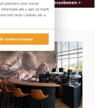
Redbeans Bronze espressobonen
ze partners voor social
nformatie die u aan ze heeft
oord met onze cookies als u
lle cookies toestaan