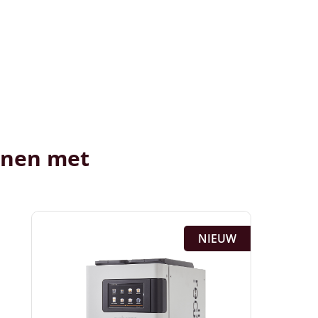
onen met
NIEUW