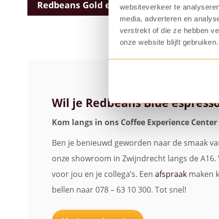
Redbeans Gold espressobonen
websiteverkeer te analyseren
media, adverteren en analys
verstrekt of die ze hebben v
onze website blijft gebruiken.
Wil je Redbeans Blue espres
Kom langs in ons Coffee Experience Center 
Ben je benieuwd geworden naar de smaak va
onze showroom in Zwijndrecht langs de A16. W
voor jou en je collega’s. Een
afspraak
maken ka
bellen naar 078 – 63 10 300. Tot snel!