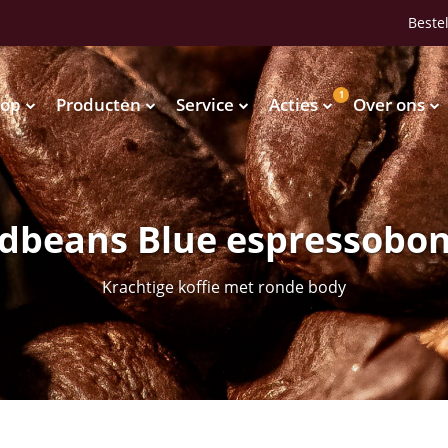
Bestel
1
op
Producten
Service
Acties
Over ons
Waterkoelers
Vendingmachines
Waterkoelers
Vendingmachines
dbeans Blue espressobo
Krachtige koffie met ronde body