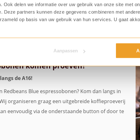
Redbeans Green espressobonen
. Ook delen we informatie over uw gebruik van onze site met on
e. Deze partners kunnen deze gegevens combineren met andere i
erzameld op basis van uw gebruik van hun services. U gaat akk
Aanpassen
A
sobonen komen proeven?
langs de A16!
n Redbeans Blue espressobonen? Kom dan langs in
ij organiseren graag een uitgebreide koffieproeverij
n eenvoudig via de onderstaande button of door te