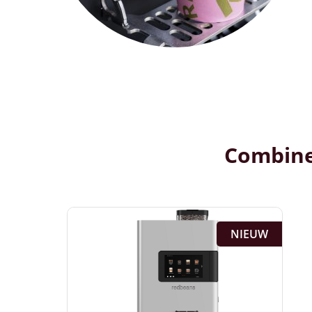
Combine
NIEUW