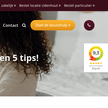
 zakelijk
Bestel locatie Udenhout
Bestel particulier
Contact
Start de keuzehulp
n 5 tips!