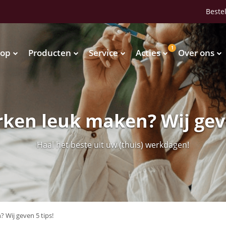
Bestel
1
op
Producten
Service
Acties
Over ons
Waterkoelers
Vendingmachines
Waterkoelers
Vendingmachines
ken leuk maken? Wij geve
Haal het beste uit uw (thuis) werkdagen!
 Wij geven 5 tips!