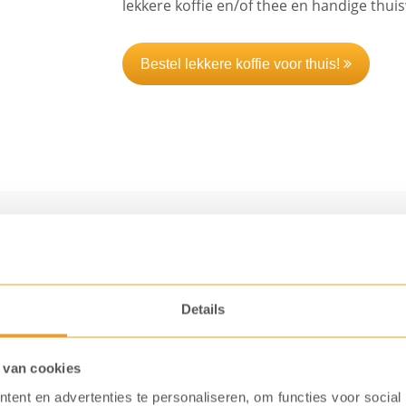
lekkere koffie en/of thee en handige thui
Bestel lekkere koffie voor thuis!
Details
ke producten en pakketten voor thuiswerkers. Denk
koffiemachines voor thuis en aan fijne
koffie & thee
 van cookies
ent en advertenties te personaliseren, om functies voor social