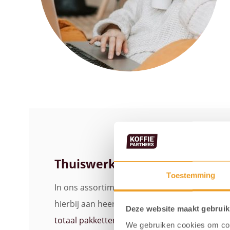
Thuiswerkers assortiment
Toestemming
In ons assortiment vindt u verschillende leu
hierbij aan heerlijke koffie of thee, handige 
Deze website maakt gebruik
totaal pakketten
.
We gebruiken cookies om cont