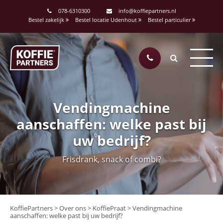
078-6310300
info@koffiepartners.nl
Bestel zakelijk
Bestel locatie Udenhout
Bestel particulier
Vendingmachine
aanschaffen: welke past bij
uw bedrijf?
Frisdrank, snack of combi?
KoffiePartners
>
Over ons
>
KoffiePraat
>
Vendingmachine
aanschaffen: welke past bij uw bedrijf?