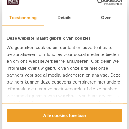
Liever de automaat aanschaffen? Dat kan met
Toestemming
Details
Over
de optie kopen. Daarbij kunt u optioneel een
preventief onderhoudscontract afsluiten. Ook
Deze website maakt gebruik van cookies
hier bent u geheel vrij in uw keuze voor
We gebruiken cookies om content en advertenties te
producten en bijhorende verkoopprijzen.
personaliseren, om functies voor social media te bieden
en om ons websiteverkeer te analyseren. Ook delen we
Naar een koopautomaat
informatie over uw gebruik van onze site met onze
partners voor social media, adverteren en analyse. Deze
partners kunnen deze gegevens combineren met andere
informatie die u aan ze heeft verstrekt of die ze hebben
verzameld op basis van uw gebruik van hun services. U
gaat akkoord met onze cookies als u onze website blijft
3. Full service vending
gebruiken.
Alle cookies toestaan
Liever helemaal geen omkijken naar uw