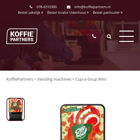
<
078-6310300
info@koffiepartners.nl
Bestel zakelijk
Bestel locatie Udenhout
Bestel particulier
KoffiePartners
>
Vending machines
>
Cup-a-Soup Mini