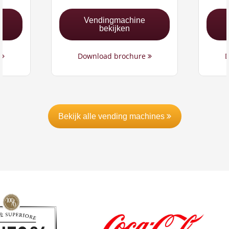
Vendingmachine
bekijken
e
Download brochure
D
Bekijk alle vending machines