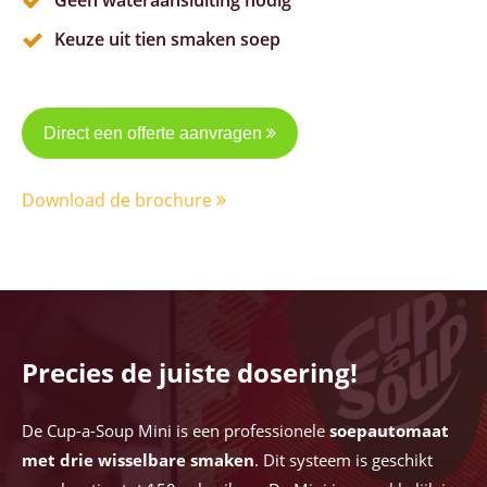
Geen wateraansluiting nodig
Keuze uit tien smaken soep
Direct een offerte aanvragen
Download de brochure
Precies de juiste dosering!
De Cup-a-Soup Mini is een professionele
soepautomaat
met drie wisselbare smaken
. Dit systeem is geschikt