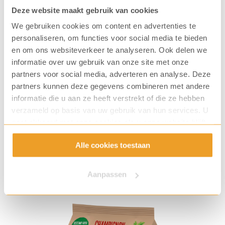
Deze automaat in jouw bedrijf?
Deze website maakt gebruik van cookies
We gebruiken cookies om content en advertenties te
Ben jij de nieuwe eigenaar van deze soepautomaat?
personaliseren, om functies voor social media te bieden
Dan kies je voor een professionele soepvoorziening
en om ons websiteverkeer te analyseren. Ook delen we
informatie over uw gebruik van onze site met onze
op de werkvloer. Met de Cup-a-Soup Mini is gemak
partners voor social media, adverteren en analyse. Deze
gegarandeerd. Dus ben je benieuwd naar de
partners kunnen deze gegevens combineren met andere
mogelijkheden voor jouw bedrijf?
informatie die u aan ze heeft verstrekt of die ze hebben
verzameld op basis van uw gebruik van hun services. U
gaat akkoord met onze cookies als u onze website blijft
Ja, ik wil de Cup-a-Soup Mini
gebruiken.
Alle cookies toestaan
Aanpassen