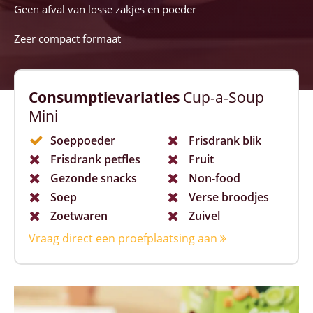
Geen afval van losse zakjes en poeder
Zeer compact formaat
Consumptievariaties
Cup-a-Soup
Mini
Soeppoeder
Frisdrank blik
Frisdrank petfles
Fruit
Gezonde snacks
Non-food
Soep
Verse broodjes
Zoetwaren
Zuivel
Vraag direct een proefplaatsing aan