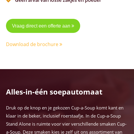
Geen afval van losse zakjes en poeder
Vraag direct een offerte aan
Download de brochure
Alles-in-één soepautomaat
Druk op de knop en je gekozen Cup-a-Soup komt kant en
klaar in de beker, inclusief roerstaafje. In de Cup-a-Soup
Stand Alone is ruimte voor vier verschillende smaken Cup-
a-Soup. Deze smaken kies je zelf uit ons assortiment van