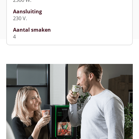
2500 W.
Aansluiting
230 V.
Aantal smaken
4