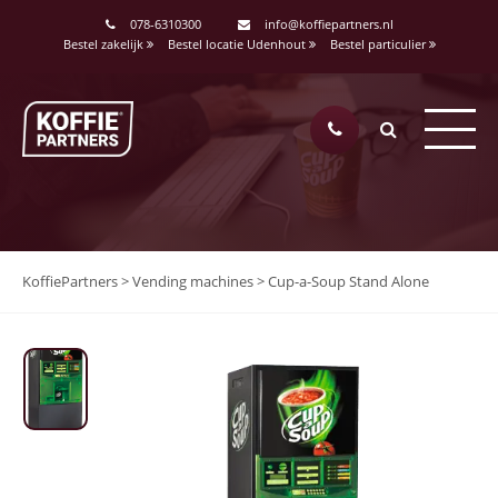
<
078-6310300
info@koffiepartners.nl
Bestel zakelijk
Bestel locatie Udenhout
Bestel particulier
KoffiePartners
>
Vending machines
>
Cup-a-Soup Stand Alone