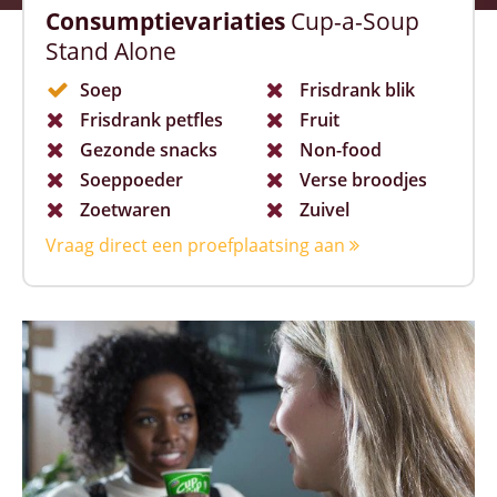
Consumptievariaties
Cup-a-Soup
Stand Alone
Soep
Frisdrank blik
Frisdrank petfles
Fruit
Gezonde snacks
Non-food
Soeppoeder
Verse broodjes
Zoetwaren
Zuivel
Vraag direct een proefplaatsing aan