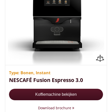
Multimedia touchscreen
Optimale temperatuur vanaf het 1e kopje
Energiezuinige (A+ label)
Type: Bonen, Instant
NESCAFÉ Fusion Espresso 3.0
Koffiemachine bekijken
Download brochure