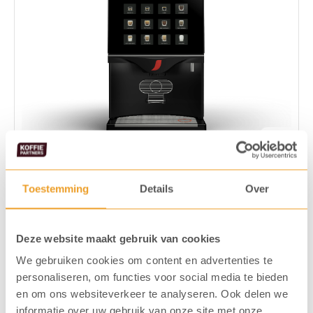
Compact formaat (56,7 cm hoog)
Veel koffievariaties mogelijk
Gebruiks- en onderhoudsvriendelijk
Type: Instant
Toestemming
Details
Over
NESCAFÉ Fusion Compact 3.0
Deze website maakt gebruik van cookies
Koffiemachine bekijken
We gebruiken cookies om content en advertenties te
personaliseren, om functies voor social media te bieden
Download brochure
en om ons websiteverkeer te analyseren. Ook delen we
informatie over uw gebruik van onze site met onze