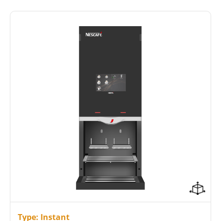
7-inch touchscreen
+200 kopjes koffie per uur
Energiezuinig (A+ label)
Type: Instant