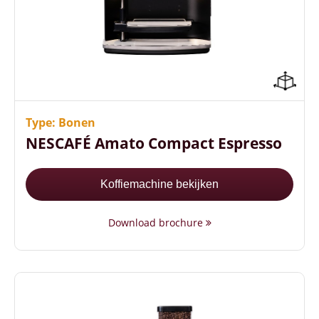
Compacte formaat (52,4 cm hoog)
Sterkteregeling per consumptie
Energiezuinig (A++ energielabel)
Type: Bonen
NESCAFÉ Amato Compact Espresso
Koffiemachine bekijken
Download brochure