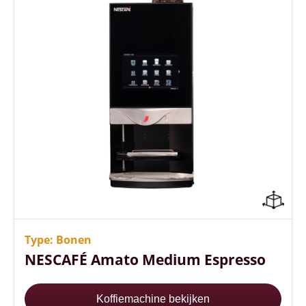
+100 koppen koffie per uur
Sterkteregeling per consumptie
Energiezuinig (A++ energielabel)
Type: Bonen
NESCAFÉ Amato Medium Espresso
Koffiemachine bekijken