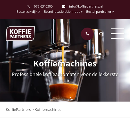
078-6310300
info@koffiepartners.nl
Bestel zakelijk
Bestel locatie Udenhout
Bestel particulier
Koffiemachines
Professionele koffieautomaten voor de lekkerste
koffie!
KoffiePartners
>
Koffiemachines