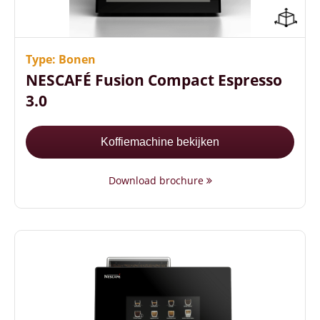
Compact formaat (64 cm hoog)
Optimale temperatuur vanaf het 1e kopje
Energiezuinig (A+ label)
Type: Bonen
NESCAFÉ Fusion Compact Espresso
3.0
Koffiemachine bekijken
Download brochure