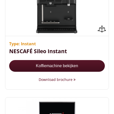
Touchscreen
+250 kopjes koffie per uur
Energiezuinig (A+ label)
Type: Instant
NESCAFÉ Sileo Instant
Koffiemachine bekijken
Download brochure