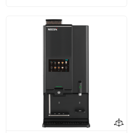
Gebruiks- en onderhoudsvriendelijk
Sterkteregeling per consumptie