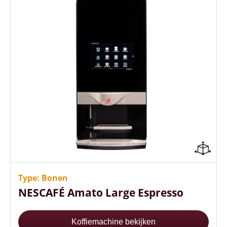
Hoge capaciteit, weinig bijvullen
Sterkte regeling per consumptie
Energiezuinig (A++ energielabel)
Type: Bonen
NESCAFÉ Amato Large Espresso
Koffiemachine bekijken