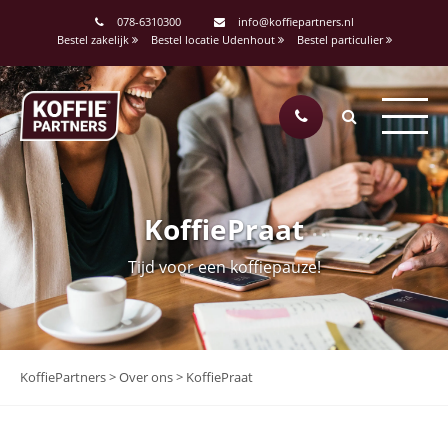
078-6310300
info@koffiepartners.nl
Bestel zakelijk
Bestel locatie Udenhout
Bestel particulier
KoffiePraat
Tijd voor een koffiepauze!
KoffiePartners
>
Over ons
>
KoffiePraat