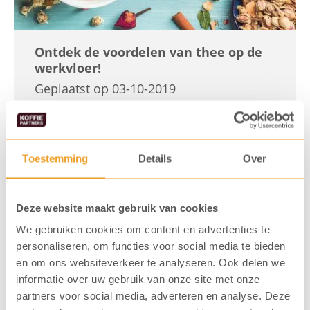
Ontdek de voordelen van thee op de
werkvloer!
Geplaatst op 03-10-2019
De voordelen van thee, ontdekt u in deze
blog! Bij KoffiePartners, zijn wij naast koffie –
Toestemming
Details
Over
ook enorme theeliefhebbers! Daarom gingen
wij op onderzoek uit naar de geneeskrachtige
Deze website maakt gebruik van cookies
werking van ons thee assortiment. In deze
We gebruiken cookies om content en advertenties te
blog delen wij graag onze bevindingen!
personaliseren, om functies voor social media te bieden
Lees meer
en om ons websiteverkeer te analyseren. Ook delen we
informatie over uw gebruik van onze site met onze
partners voor social media, adverteren en analyse. Deze