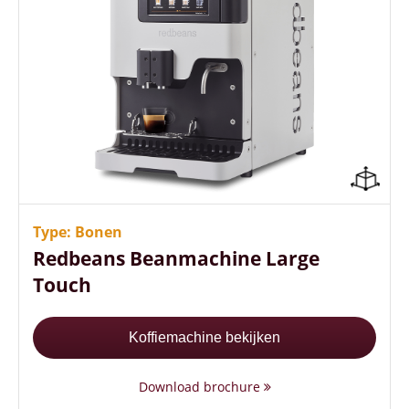
Uniek design
Compact formaat (52,3 cm hoog)
Gebruiks- en onderhoudsvriendelijk
Type: Bonen
Redbeans Beanmachine Large
Touch
Koffiemachine bekijken
Download brochure