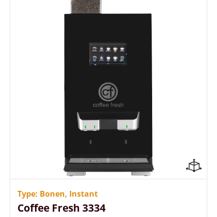
Gebruiks- en onderhoudsvriendelijk
Energiezuinig (A+ label)
Tegelijk koffie en heet water tappen
Type: Bonen, Instant
Coffee Fresh 3334