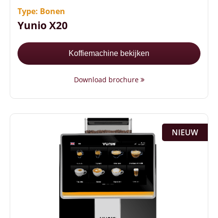
Slechts 43 cm hoog
Type: Bonen
Yunio X20
Koffiemachine bekijken
Download brochure
NIEUW