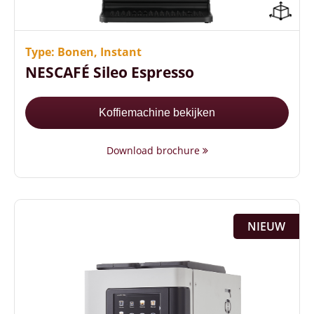
Gebruiks- en onderhoudsvriendelijk
Sterkteregeling per consumptie
Twee verschillende koffiesoorten
Type: Bonen, Instant
NESCAFÉ Sileo Espresso
Koffiemachine bekijken
Download brochure
NIEUW