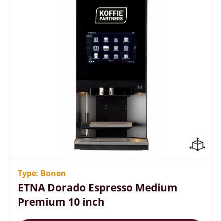
Personaliseer met eigen
logo/sfeerafbeeldingen
+100 koppen koffie per uur
Type: Bonen
Zet twee koffie’s tegelijk
ETNA Dorado Espresso Medium
Premium 10 inch