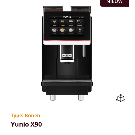
NIEUW
Zowel met watertank als met vaste
wateraansluiting
Tot 24 drankvariaties instelbaar
Type: Bonen
Poederunit voor topping of cacao
Yunio X90