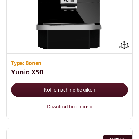
Jouw eigen logo in de machine
Met of zonder vaste wateraansluiting
verkrijgbaar
Type: Bonen
30 - 50 koppen koffie per dag
Yunio X50
Koffiemachine bekijken
Download brochure