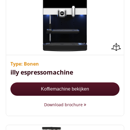
Herkenbaar illy logo
+100 koppen koffie per uur
2 koppen koffie tegelijk tappen
Type: Bonen
illy espressomachine
Koffiemachine bekijken
Download brochure