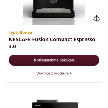
Compact formaat (64 cm hoog)
Optimale temperatuur vanaf het 1e kopje
Energiezuinig (A+ label)
Type: Bonen
NESCAFÉ Fusion Compact Espresso
3.0
Koffiemachine bekijken
Download brochure