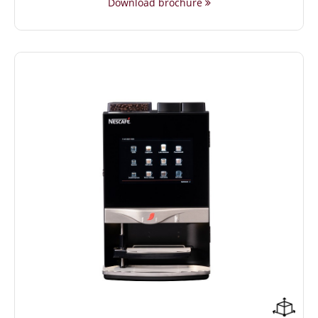
Download brochure
Compacte formaat (52,4 cm hoog)