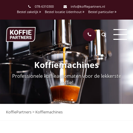
078-6310300
info@koffiepartners.nl
Bestel zakelijk
Bestel locatie Udenhout
Bestel particulier
Koffiemachines
Professionele koffieautomaten voor de lekkerste
koffie!
KoffiePartners
>
Koffiemachines