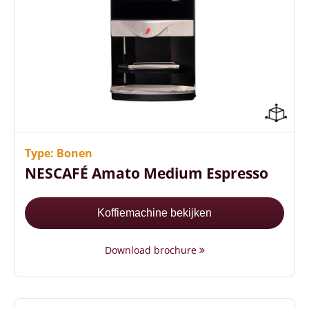
+100 koppen koffie per uur
Sterkteregeling per consumptie
Energiezuinig (A++ energielabel)
Type: Bonen
NESCAFÉ Amato Medium Espresso
Koffiemachine bekijken
Download brochure