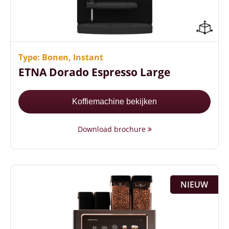
Jouw eigen logo in de machine
Hoge capaciteit, weinig bijvullen
Twee verschillende koffiesoorten
Type: Bonen, Instant
ETNA Dorado Espresso Large
Koffiemachine bekijken
Download brochure
NIEUW