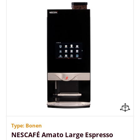
Hoge capaciteit, weinig bijvullen
Sterkte regeling per consumptie
Energiezuinig (A++ energielabel)
Type: Bonen
NESCAFÉ Amato Large Espresso