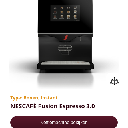
Multimedia touchscreen
Optimale temperatuur vanaf het 1e kopje
Energiezuinige (A+ label)
Type: Bonen, Instant
NESCAFÉ Fusion Espresso 3.0
Koffiemachine bekijken